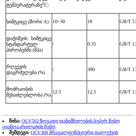
0
ტემპერატურაზე
C:
10~30
18
GB/T 5
სიმტკიცე (შორი A)
დაჭიმვის სიმტკიცე
/
0.35
GB/T 1
სტანდარტულ
პირობებში (მპა)
რღვევის
/
300
GB/T 1
დაგრძელება (%)
მოძრაობის
12.5
12.5
GB/T 1
შესაძლებლობა (%)
წინა:
OLV502 ზოგადი დანიშნულების სუპერ წებო
ციანოაკრილატის წებო
შემდეგი:
OLV368 მრავალფუნქციური დალუქვის