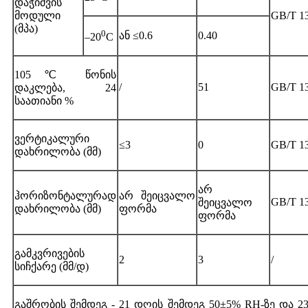
დაჭიმვის
მოდული
GB/T 1
(მპა)
0
ან ≤0.6
0.40
–20
C
105℃ წონის
/
51
GB/T 1
დაკლება, 24
საათიანი %
ვერტიკალური
≤3
0
GB/T 1
დახრილობა (მმ)
არ
ჰორიზონტალურად
არ შეიცვალო
GB/T 1
შეიცვალო
დახრილობა (მმ)
ფორმა
ფორმა
გამკვრივების
2
3
/
სიჩქარე (მმ/დ)
გაშრობის შემდეგ - 21 დღის შემდეგ 50±5% RH-ზე და 2