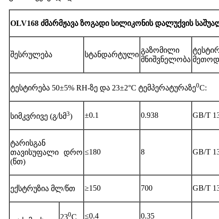
OLV168 ძმარმჟავა ზოგადი სილიკონის დალუქვის საშუა
გაზომილი
ტესტირ
შესრულება
სტანდარტული
მნიშვნელობა
მეთოდ
0
ტესტირება 50±5% RH-ზე და 23±2°C ტემპერატურაზე
C:
3
±0.1
0.938
GB/T 1
სიმკვრივე (გ/სმ
)
ტარისგან
≤180
8
GB/T 1
თავისუფალი დრო
(წთ)
≥150
700
GB/T 1
ექსტრუზია მლ/წთ
0
≤0.4
0.35
23
C