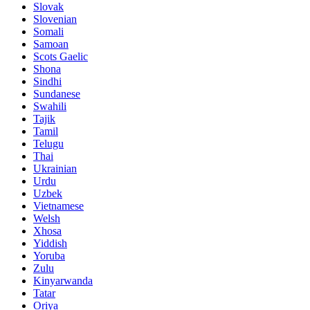
Slovak
Slovenian
Somali
Samoan
Scots Gaelic
Shona
Sindhi
Sundanese
Swahili
Tajik
Tamil
Telugu
Thai
Ukrainian
Urdu
Uzbek
Vietnamese
Welsh
Xhosa
Yiddish
Yoruba
Zulu
Kinyarwanda
Tatar
Oriya